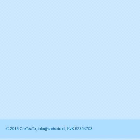
© 2018 CreTexTo, info@cretexto.nl, KvK 62394703