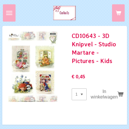
Ga
direct
naar
de
hoofdinhoud
CD10643 - 3D
Knipvel - Studio
Martare -
Pictures - Kids
€ 0,45
In
winkelwagen