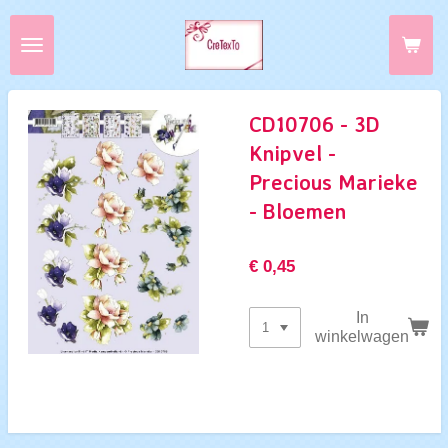
Ga
direct
naar
de
hoofdinhoud
CD10706 - 3D
Knipvel -
Precious Marieke
- Bloemen
€ 0,45
In
winkelwagen