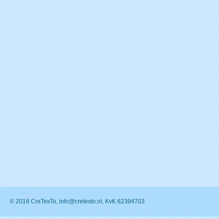
© 2018 CreTexTo, info@cretexto.nl, KvK 62394703