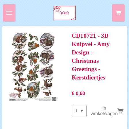
Ga
direct
naar
de
hoofdinhoud
CD10721 - 3D
Knipvel - Amy
Design -
Christmas
Greetings -
Kerstdiertjes
€ 0,60
In
winkelwagen