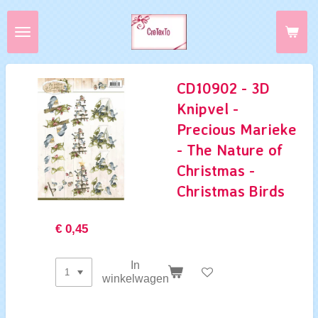
Ga
direct
naar
de
hoofdinhoud
CD10902 - 3D
Knipvel -
Precious Marieke
- The Nature of
Christmas -
Christmas Birds
€ 0,45
In
winkelwagen