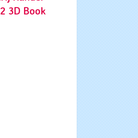
2 3D Book