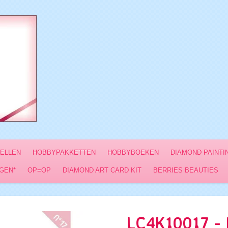
VELLEN
HOBBYPAKKETTEN
HOBBYBOEKEN
DIAMOND PAINTI
GEN*
OP=OP
DIAMOND ART CARD KIT
BERRIES BEAUTIES
LC4K10017 - 