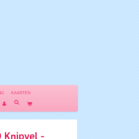
NG
KAARTEN
 Knipvel -