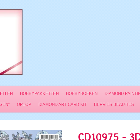
VELLEN
HOBBYPAKKETTEN
HOBBYBOEKEN
DIAMOND PAINTI
GEN*
OP=OP
DIAMOND ART CARD KIT
BERRIES BEAUTIES
CD10975 - 3D