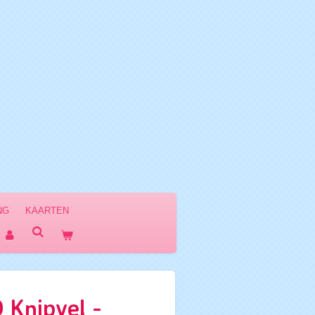
NG
KAARTEN
 Knipvel -