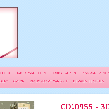
VELLEN
HOBBYPAKKETTEN
HOBBYBOEKEN
DIAMOND PAINTI
GEN*
OP=OP
DIAMOND ART CARD KIT
BERRIES BEAUTIES
CD10955 - 3D