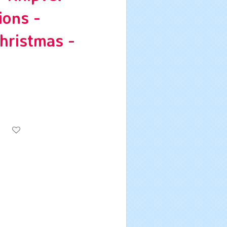
ions -
hristmas -