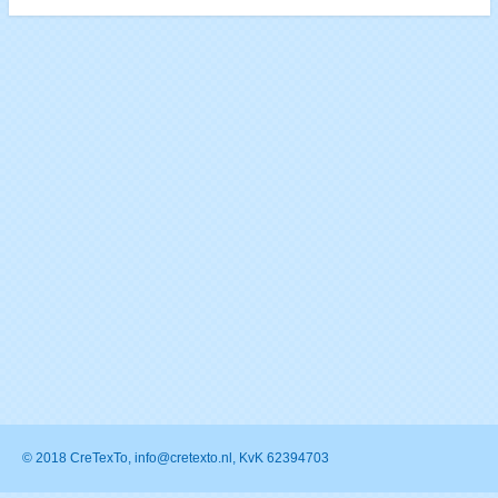
© 2018 CreTexTo, info@cretexto.nl, KvK 62394703