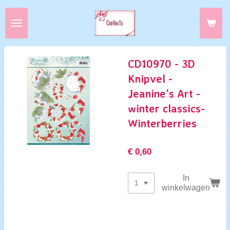
Ga
direct
naar
de
hoofdinhoud
CD10970 - 3D
Knipvel -
Jeanine's Art -
winter classics-
Winterberries
€ 0,60
In
winkelwagen