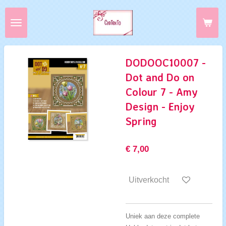
Ga
direct
naar
de
hoofdinhoud
DODOOC10007 -
Dot and Do on
Colour 7 - Amy
Design - Enjoy
Spring
€ 7,00
Uitverkocht
Uniek aan deze complete