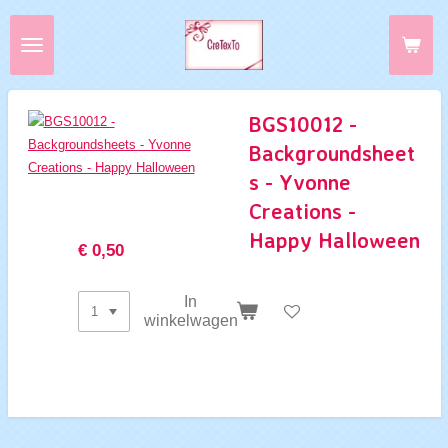
Ga
direct
naar
de
hoofdinhoud
BGS10012 -
Backgroundsheet
s - Yvonne
Creations -
Happy Halloween
€ 0,50
In
winkelwagen