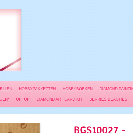
VELLEN
HOBBYPAKKETTEN
HOBBYBOEKEN
DIAMOND PAINTI
GEN*
OP=OP
DIAMOND ART CARD KIT
BERRIES BEAUTIES
BGS10027 -