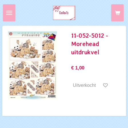
Ga
direct
naar
de
hoofdinhoud
11-052-5012 -
Morehead
uitdrukvel
€ 1,00
Uitverkocht