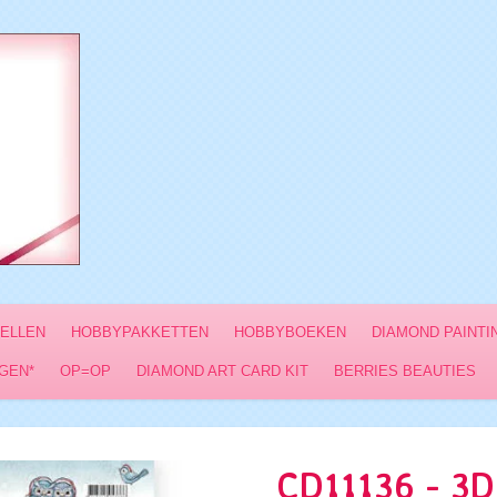
VELLEN
HOBBYPAKKETTEN
HOBBYBOEKEN
DIAMOND PAINTI
GEN*
OP=OP
DIAMOND ART CARD KIT
BERRIES BEAUTIES
CD11136 - 3D 