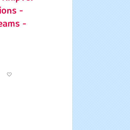
ions -
eams -