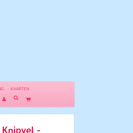
NG
KAARTEN
Knipvel -