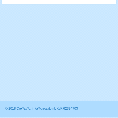
© 2018 CreTexTo, info@cretexto.nl, KvK 62394703