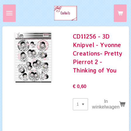
Ga
direct
naar
de
hoofdinhoud
CD11256 - 3D
Knipvel - Yvonne
Creations- Pretty
Pierrot 2 -
Thinking of You
€ 0,60
In
winkelwagen