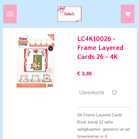
Ga
direct
naar
de
hoofdinhoud
LC4K10026 -
Frame Layered
Cards 26 - 4K
€ 3,49
Uitverkocht
Dit Frame Layered Cards
Book bevat 12 witte
oplegkaarten, gestanst uit wit
linnenkarton in 4