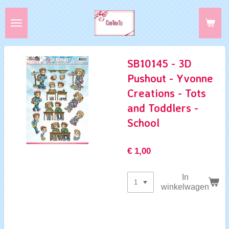
Ga
direct
naar
de
hoofdinhoud
SB10145 - 3D
Pushout - Yvonne
Creations - Tots
and Toddlers -
School
€ 1,00
In
winkelwagen