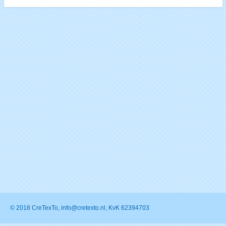
© 2018 CreTexTo, info@cretexto.nl, KvK 62394703