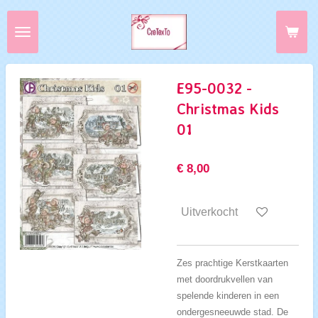
Ga
direct
naar
de
hoofdinhoud
E95-0032 -
Christmas Kids
01
€ 8,00
Uitverkocht
Zes prachtige Kerstkaarten
met doordrukvellen van
spelende kinderen in een
ondergesneeuwde stad. De