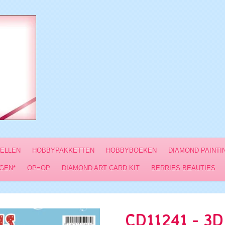
VELLEN
HOBBYPAKKETTEN
HOBBYBOEKEN
DIAMOND PAINTI
GEN*
OP=OP
DIAMOND ART CARD KIT
BERRIES BEAUTIES
CD11241 - 3D 