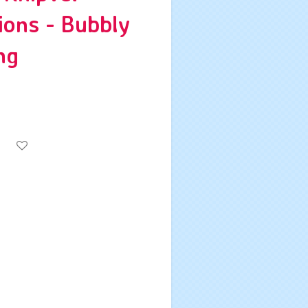
ions - Bubbly
ng