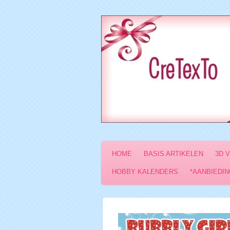
Ga
direct
naar
de
hoofdinhoud
HOME
BASIS ARTIKELEN
3D 
HOBBY KALENDERS
*AANBIEDIN