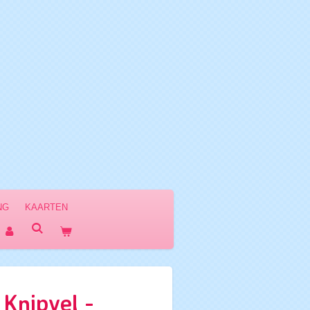
NG
KAARTEN
Knipvel -