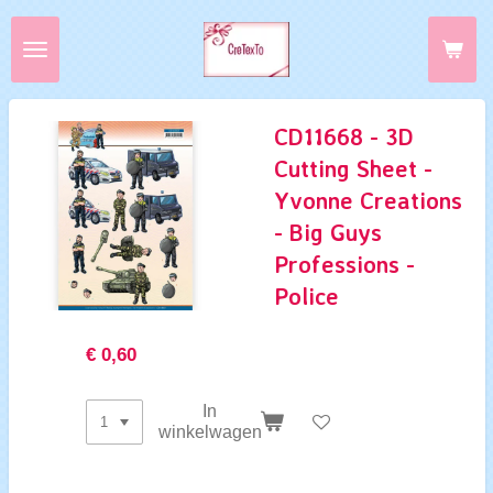
Ga
direct
naar
de
hoofdinhoud
CD11668 - 3D
Cutting Sheet -
Yvonne Creations
- Big Guys
Professions -
Police
€ 0,60
In
winkelwagen