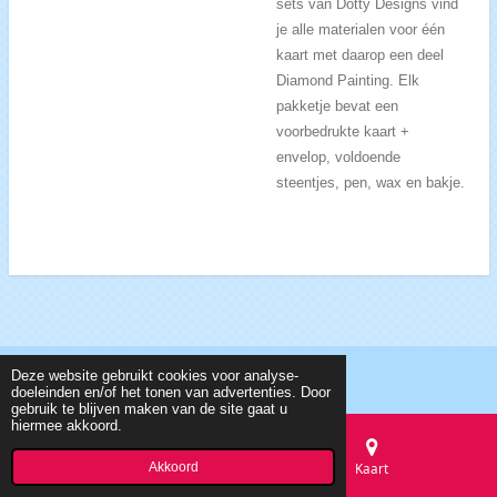
sets van Dotty Designs vind
je alle materialen voor één
kaart met daarop een deel
Diamond Painting. Elk
pakketje bevat een
voorbedrukte kaart +
envelop, voldoende
steentjes, pen, wax en bakje.
Deze website gebruikt cookies voor analyse-
© 2018 CreTexTo, info@cretexto.nl, KvK 62394703
doeleinden en/of het tonen van advertenties. Door
gebruik te blijven maken van de site gaat u
hiermee akkoord.
Akkoord
E-mailadres
Kaart