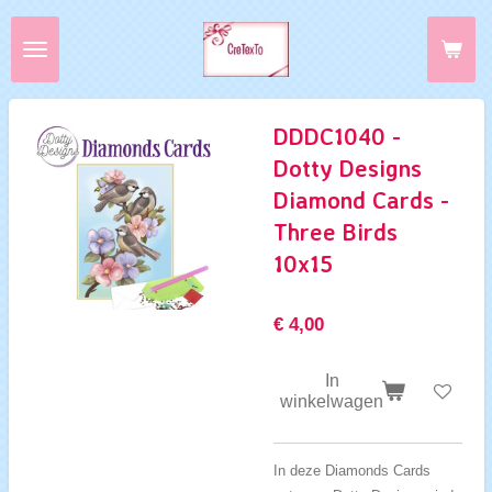
Ga
direct
naar
de
hoofdinhoud
DDDC1040 -
Dotty Designs
Diamond Cards -
Three Birds
10x15
€ 4,00
In
winkelwagen
In deze Diamonds Cards