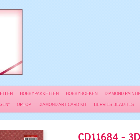
VELLEN
HOBBYPAKKETTEN
HOBBYBOEKEN
DIAMOND PAINTI
GEN*
OP=OP
DIAMOND ART CARD KIT
BERRIES BEAUTIES
CD11684 - 3D