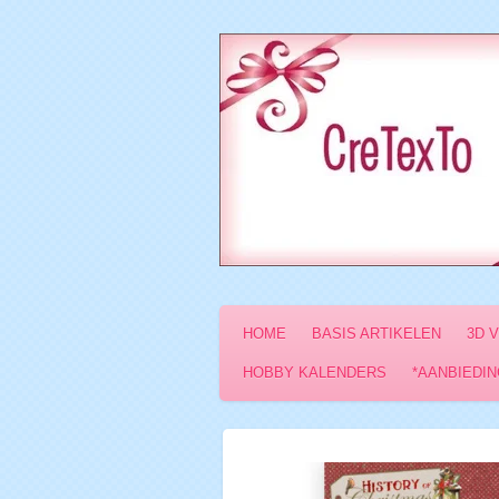
Ga
direct
naar
de
hoofdinhoud
HOME
BASIS ARTIKELEN
3D 
HOBBY KALENDERS
*AANBIEDIN