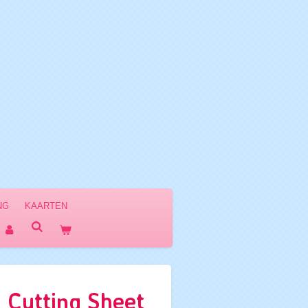
NG
KAARTEN
 Cutting Sheet