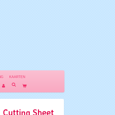
NG
KAARTEN
 Cutting Sheet