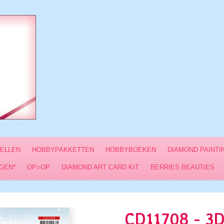
VELLEN
HOBBYPAKKETTEN
HOBBYBOEKEN
DIAMOND PAINTI
GEN*
OP=OP
DIAMOND ART CARD KIT
BERRIES BEAUTIES
CD11708 - 3D