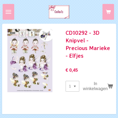
Ga
direct
naar
de
hoofdinhoud
CD10292 - 3D
Knipvel -
Precious Marieke
- Elfjes
€ 0,45
In
winkelwagen