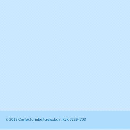
© 2018 CreTexTo, info@cretexto.nl, KvK 62394703