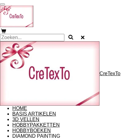
Ga
direct
naar
de
hoofdinhoud
CreTexTo
HOME
BASIS ARTIKELEN
3D VELLEN
HOBBYPAKKETTEN
HOBBYBOEKEN
DIAMOND PAINTING