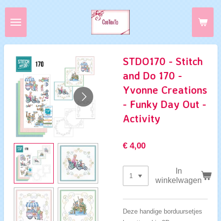
Ga
direct
naar
de
hoofdinhoud
STDO170 - Stitch
and Do 170 -
Yvonne Creations
- Funky Day Out -
Activity
€ 4,00
In
winkelwagen
Deze handige borduursetjes