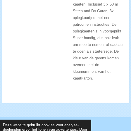
kaarten. Inclusief 3 x 50 m
Stitch and Do Garen, 3x
oplegkaartjes met een
patroon en instructies. De
oplegkaarten zijn voorgeprikt.
Super handig, dus ook leuk
om mee te nemen, of cadeau
te doen als startersetje. De
kleur van de garens komen
overeen met de
kleurnummers van het
kaartkarton.
Deze website gebruikt cookies voor analyse-
© 2018 CreTexTo, info@cretexto.nl, KvK 62394703
doeleinden en/of het tonen van advertenties. Door