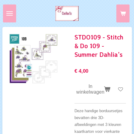
Ga
direct
naar
de
hoofdinhoud
STDO109 - Stitch
& Do 109 -
Summer Dahlia's
€ 4,00
In
winkelwagen
Deze handige borduursetjes
bevatten drie 3D-
afbeeldingen met 3 kleuren
kaartkarton voor vierkante