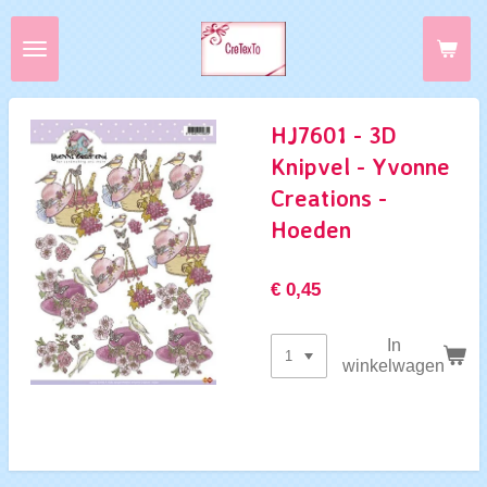
Ga
direct
naar
de
hoofdinhoud
HJ7601 - 3D
Knipvel - Yvonne
Creations -
Hoeden
€ 0,45
In
winkelwagen