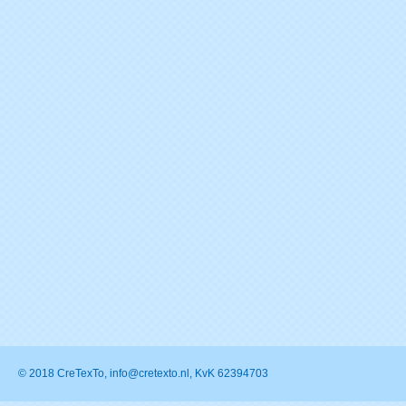
© 2018 CreTexTo, info@cretexto.nl, KvK 62394703