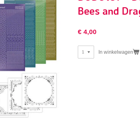
Bees and Dra
€ 4,00
In winkelwagen