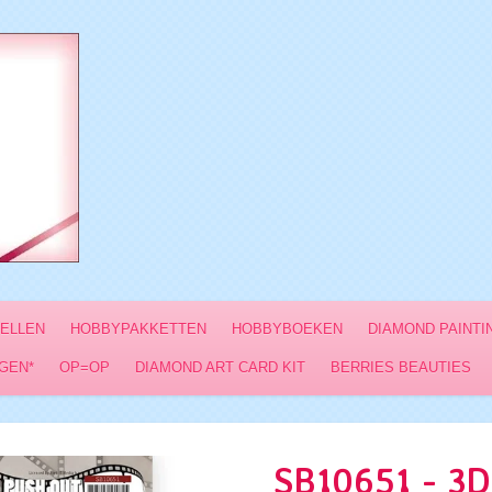
VELLEN
HOBBYPAKKETTEN
HOBBYBOEKEN
DIAMOND PAINTI
GEN*
OP=OP
DIAMOND ART CARD KIT
BERRIES BEAUTIES
SB10651 - 3D