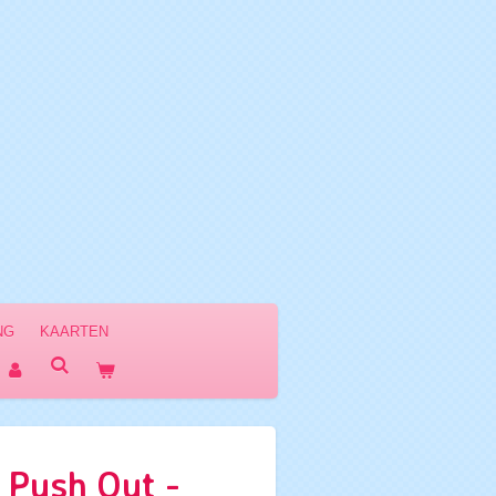
NG
KAARTEN
 Push Out -