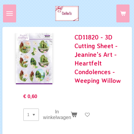
Ga
direct
naar
de
hoofdinhoud
CD11820 - 3D
Cutting Sheet -
Jeanine's Art -
Heartfelt
Condolences -
Weeping Willow
€ 0,60
In
winkelwagen