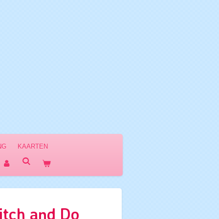
NG
KAARTEN
itch and Do