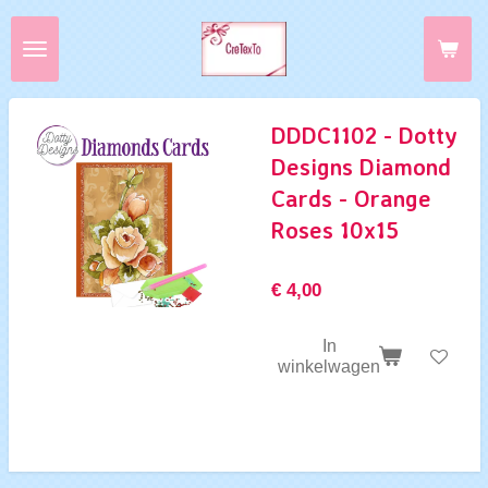
Ga
direct
naar
de
hoofdinhoud
DDDC1102 - Dotty
Designs Diamond
Cards - Orange
Roses 10x15
€ 4,00
In
winkelwagen