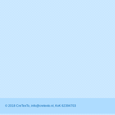
© 2018 CreTexTo, info@cretexto.nl, KvK 62394703