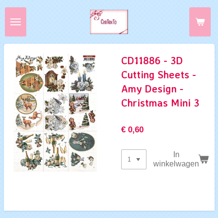
Ga
direct
naar
de
hoofdinhoud
CD11886 - 3D
Cutting Sheets -
Amy Design -
Christmas Mini 3
€ 0,60
In
winkelwagen