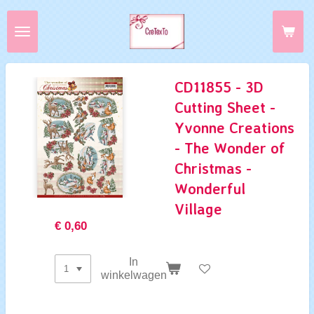
Ga
direct
naar
de
hoofdinhoud
CD11855 - 3D
Cutting Sheet -
Yvonne Creations
- The Wonder of
Christmas -
Wonderful
Village
€ 0,60
In
winkelwagen