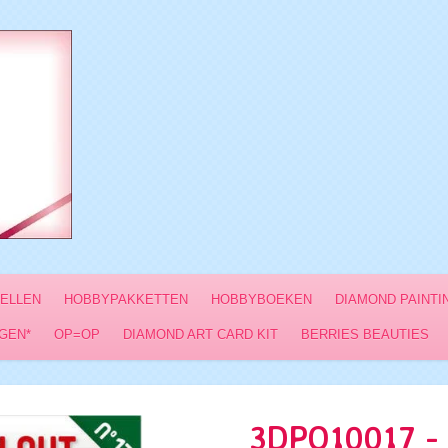
VELLEN
HOBBYPAKKETTEN
HOBBYBOEKEN
DIAMOND PAINTI
GEN*
OP=OP
DIAMOND ART CARD KIT
BERRIES BEAUTIES
3DPO10017 -