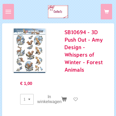
Ga
direct
naar
de
hoofdinhoud
SB10694 - 3D
Push Out - Amy
Design -
Whispers of
Winter - Forest
Animals
€ 1,00
In
winkelwagen