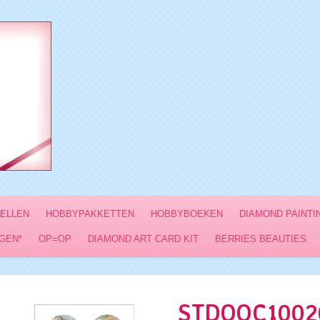
VELLEN
HOBBYPAKKETTEN
HOBBYBOEKEN
DIAMOND PAINTI
GEN*
OP=OP
DIAMOND ART CARD KIT
BERRIES BEAUTIES
STDOOC10020 