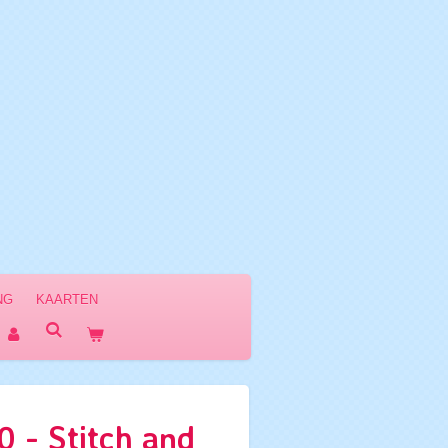
NG
KAARTEN
- Stitch and