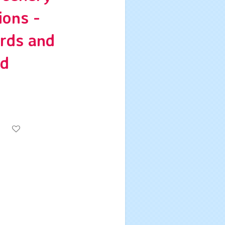
ions -
irds and
nd