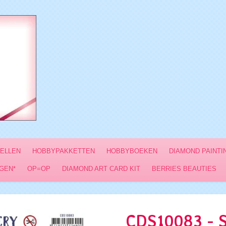
VELLEN
HOBBYPAKKETTEN
HOBBYBOEKEN
DIAMOND PAINTI
GEN*
OP=OP
DIAMOND ART CARD KIT
BERRIES BEAUTIES
CDS10083 - S