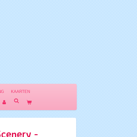
NG
KAARTEN
cenery -