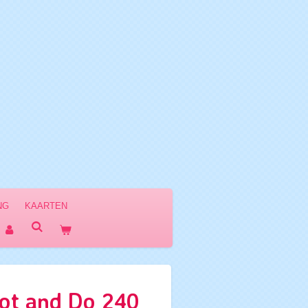
NG
KAARTEN
ot and Do 240