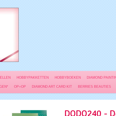
VELLEN
HOBBYPAKKETTEN
HOBBYBOEKEN
DIAMOND PAINTI
GEN*
OP=OP
DIAMOND ART CARD KIT
BERRIES BEAUTIES
DODO240 - D